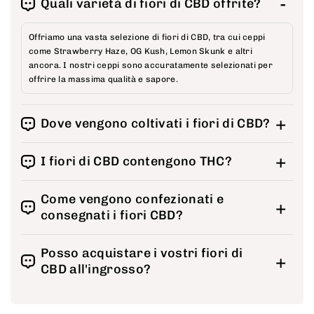
Quali varietà di fiori di CBD offrite?
Offriamo una vasta selezione di fiori di CBD, tra cui ceppi
come Strawberry Haze, OG Kush, Lemon Skunk e altri
ancora. I nostri ceppi sono accuratamente selezionati per
offrire la massima qualità e sapore.
Dove vengono coltivati i fiori di CBD?
I nostri fiori di CBD sono coltivati nei nostri impianti di
I fiori di CBD contengono THC?
coltivazione sostenibili. Attribuiamo grande importanza alla
qualità e alla compatibilità ambientale.
I nostri fiori di CBD contengono solo piccole tracce di THC,
Come vengono confezionati e
molto al di sotto dei limiti di legge. Sono legali nella maggior
consegnati i fiori CBD?
parte dei paesi europei.
I nostri fiori CBD sono confezionati con cura e consegnati
Posso acquistare i vostri fiori di
con discrezione per mantenere la qualità e proteggere la
CBD all'ingrosso?
vostra privacy.
Sì, offriamo anche opzioni di vendita all'ingrosso per i nostri