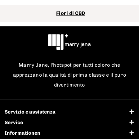
fiori di CBD. Contattate il nostro servizio clienti per maggiori
informazioni.
Fiori di CBD
Marry Jane, l'hotspot per tutti coloro che
apprezzano la qualità di prima classe e il puro
divertimento
Servizio e assistenza
Avviso legale
Service
Versand und Zahlung
Informationen
Informativa sulla privacy