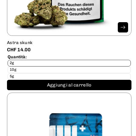
Astra skunk
CHF 14.00
Quantità:
2g
10g
5g
Aggiungi al carrello