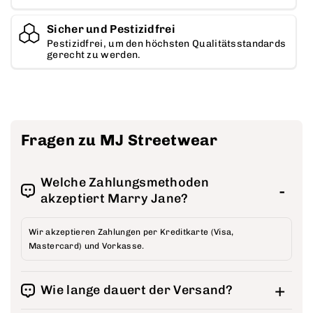
r
h
i
Sicher und Pestizidfrei
ö
n
Pestizidfrei, um den höchsten Qualitätsstandards
h
gerecht zu werden.
g
e
e
n
r
n
Fragen zu MJ Streetwear
Welche Zahlungsmethoden
akzeptiert Marry Jane?
Wir akzeptieren Zahlungen per Kreditkarte (Visa,
Mastercard) und Vorkasse.
Wie lange dauert der Versand?