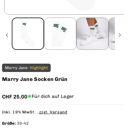
M
e
M
n
e
g
n
e
g
f
e
ü
Marry Jane
Highlight
f
r
ü
Marry Jane Socken Grün
M
r
a
M
Für dich auf Lager
CHF 25.00
r
a
r
r
Inkl. 19% MwSt. ,
zzgl. Versand
y
r
J
Größe:
39-42
y