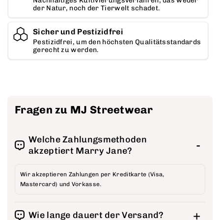
Nachhaltiges Kultivierungsverfahren, das weder
e
der Natur, noch der Tierwelt schadet.
e
r
r
Sicher und Pestizidfrei
r
h
Pestizidfrei, um den höchsten Qualitätsstandards
i
gerecht zu werden.
ö
n
h
g
e
e
n
r
Fragen zu MJ Streetwear
n
Welche Zahlungsmethoden
akzeptiert Marry Jane?
Wir akzeptieren Zahlungen per Kreditkarte (Visa,
Mastercard) und Vorkasse.
Wie lange dauert der Versand?